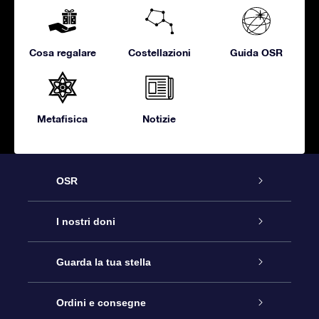
Cosa regalare
Costellazioni
Guida OSR
Metafisica
Notizie
OSR
Assistenza
I nostri doni
Contattaci
Online Star Gift
Guarda la tua stella
Blog
Pacchetto regalo OSR
Registro stellare
Ordini e consegne