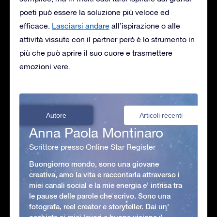
poeti può essere la soluzione più veloce ed
efficace.
Lasciarsi andare
all’ispirazione o alle
attività vissute con il partner però è lo strumento in
più che può aprire il suo cuore e trasmettere
emozioni vere.
Autore
Articoli recenti
Anna Paola Montinaro
Scrittore presso Online Star Register
Buongiorno mondo, sono una giovane
creativa, amo la vita e raccontarla attraverso i
miei canali social e la mie energia e' intrisa tra
le pause delle parole che scrivo. Sono una
fotografa, reel creator e storyteller. Dai un'