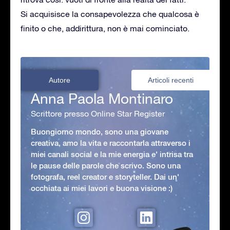
Si acquisisce la consapevolezza che qualcosa è
finito o che, addirittura, non è mai cominciato.
Autore
Articoli recenti
Anna Paola Montinaro
Scrittore presso Online Star Register
Buongiorno mondo, sono una giovane
creativa, amo la vita e raccontarla attraverso i
miei canali social e la mie energia e' intrisa tra
le pause delle parole che scrivo. Sono una
fotografa, reel creator e storyteller. Dai un'
occhiata ai miei lavori e buona visione :)