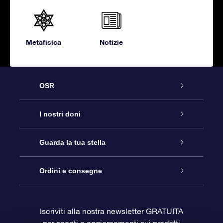
Metafisica
Notizie
OSR
Assistenza
I nostri doni
Contattaci
Online Star Gift
Guarda la tua stella
Blog
Pacchetto regalo OSR
Registro stellare
Ordini e consegne
Domande frequenti
Super Star Gift
App OSR Star Finder
Login Cliente
Iscriviti alla nostra newsletter GRATUITA
per sconti e aggiornamenti sui prodotti