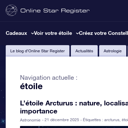
Cadeaux
Voir votre étoile
Créez votre Constel
Le blog d’Online Star Register
Actualités
Astrologie
Navigation actuelle :
étoile
L’étoile Arcturus : nature, localisa
importance
- 21 décembre 2025 - Étiquettes :
arcturus
,
éto
Astronomie