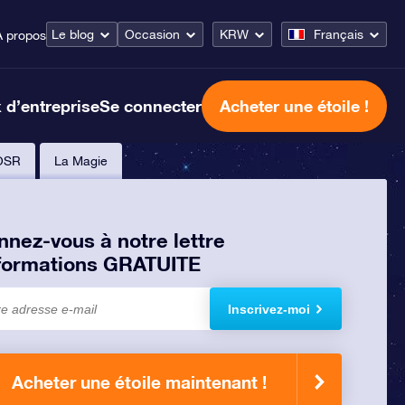
Le blog
Occasion
KRW
Français
À propos
 d’entreprise
Se connecter
Acheter une étoile !
OSR
La Magie
nez-vous à notre lettre
nformations GRATUITE
Inscrivez-moi
Acheter une étoile maintenant !