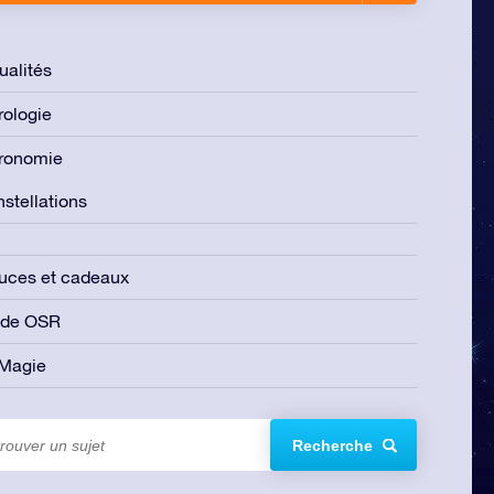
ualités
rologie
ronomie
stellations
uces et cadeaux
ide OSR
 Magie
Recherche