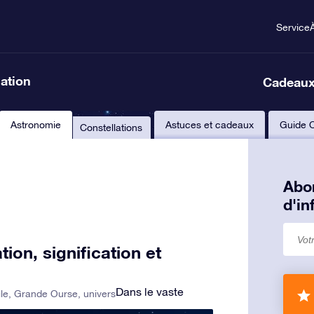
Service
lation
Cadeaux
Astronomie
Astuces et cadeaux
Guide 
Constellations
Abon
d'i
tion, signification et
Dans le vaste
ile
,
Grande Ourse
,
univers