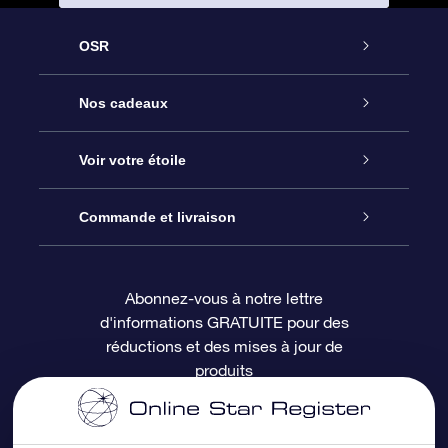
OSR
Service
Nos cadeaux
À propos de l’OSR
Cadeau d’étoile en ligne
Voir votre étoile
Nous contacter
Coffret cadeau OSR
Registre des étoiles
Commande et livraison
Le blog
Cadeau Super Star
Appli OSR Star Finder
Connexion client
Abonnez-vous à notre lettre
d'informations GRATUITE pour des
Questions fréquemment posées
Carte cadeau OSR
Page d’accueil personnalisée
Informations de paiement
réductions et des mises à jour de
produits
Revues
Cadeaux d’entreprise
Un million d’étoiles
Informations d’expédition
Écran de veille OSR
Politique de retour