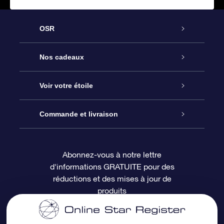
OSR
Service
Nos cadeaux
À propos de l’OSR
Cadeau d’étoile en ligne
Voir votre étoile
Nous contacter
Coffret cadeau OSR
Registre des étoiles
Commande et livraison
Le blog
Cadeau Super Star
Appli OSR Star Finder
Connexion client
Abonnez-vous à notre lettre
d'informations GRATUITE pour des
Questions fréquemment posées
Carte cadeau OSR
Page d’accueil personnalisée
Informations de paiement
réductions et des mises à jour de
produits
Revues
Cadeaux d’entreprise
Un million d’étoiles
Informations d’expédition