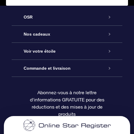
OSR
Service
Nos cadeaux
À propos de l’OSR
Cadeau d’étoile en ligne
Voir votre étoile
Nous contacter
Coffret cadeau OSR
Registre des étoiles
Commande et livraison
Le blog
Cadeau Super Star
Appli OSR Star Finder
Connexion client
Abonnez-vous à notre lettre
d'informations GRATUITE pour des
Questions fréquemment posées
Carte cadeau OSR
Page d’accueil personnalisée
Informations de paiement
réductions et des mises à jour de
produits
Revues
Cadeaux d’entreprise
Un million d’étoiles
Informations d’expédition