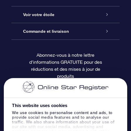
À propos de l’OSR
Cadeau d’étoile en ligne
Voir votre étoile
Nous contacter
Coffret cadeau OSR
Registre des étoiles
Commande et livraison
Le blog
Cadeau Super Star
Appli OSR Star Finder
Connexion client
Abonnez-vous à notre lettre
d'informations GRATUITE pour des
Questions fréquemment posées
Carte cadeau OSR
Page d’accueil personnalisée
Informations de paiement
réductions et des mises à jour de
produits
Revues
Cadeaux d’entreprise
Un million d’étoiles
Informations d’expédition
Écran de veille OSR
Politique de retour
This website uses cookies
We use cookies to personalise content and ads, to
Appli Voler vers les étoiles
Constellations
provide social media features and to analyse our
traffic. We also share information about your use of
our site with our social media, advertising and