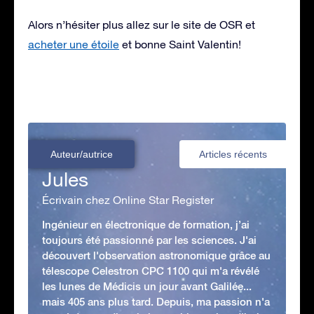
Alors n’hésiter plus allez sur le site de OSR et
acheter une étoile
et bonne Saint Valentin!
Auteur/autrice
Articles récents
Jules
Écrivain chez Online Star Register
Ingénieur en électronique de formation, j’ai
toujours été passionné par les sciences. J'ai
découvert l'observation astronomique grâce au
télescope Celestron CPC 1100 qui m'a révélé
les lunes de Médicis un jour avant Galilée...
mais 405 ans plus tard. Depuis, ma passion n'a