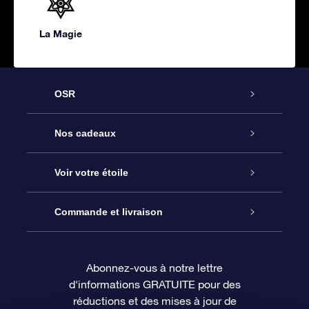
La Magie
OSR
Service
Nos cadeaux
À propos de l’OSR
Cadeau d’étoile en ligne
Voir votre étoile
Nous contacter
Coffret cadeau OSR
Registre des étoiles
Commande et livraison
Le blog
Cadeau Super Star
Appli OSR Star Finder
Connexion client
Abonnez-vous à notre lettre
d'informations GRATUITE pour des
Questions fréquemment posées
Carte cadeau OSR
Page d’accueil personnalisée
Informations de paiement
réductions et des mises à jour de