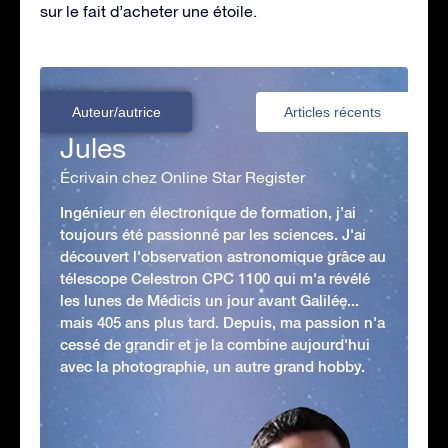
sur le fait d’acheter une étoile.
Auteur/autrice
Articles récents
Jules
Écrivain chez Online Star Register
Ingénieur en électronique de formation, j’ai
toujours été passionné par les sciences. J'ai
découvert l'observation astronomique grâce au
télescope Celestron CPC 1100 qui m'a révélé
les lunes de Médicis un jour avant Galilée...
mais 405 ans plus tard. Depuis, ma passion n'a
cessé de grandir et je la combine aujourd'hui
avec la photographie, un autre grand hobby.