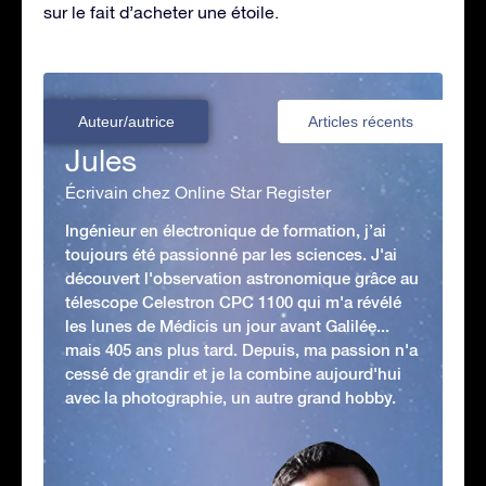
sur le fait d’acheter une étoile.
Auteur/autrice
Articles récents
Jules
Écrivain chez Online Star Register
Ingénieur en électronique de formation, j’ai
toujours été passionné par les sciences. J'ai
découvert l'observation astronomique grâce au
télescope Celestron CPC 1100 qui m'a révélé
les lunes de Médicis un jour avant Galilée...
mais 405 ans plus tard. Depuis, ma passion n'a
cessé de grandir et je la combine aujourd'hui
avec la photographie, un autre grand hobby.