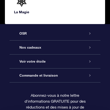
La Magie
OSR
Service
Nos cadeaux
À propos de l’OSR
Cadeau d’étoile en ligne
Voir votre étoile
Nous contacter
Coffret cadeau OSR
Registre des étoiles
Commande et livraison
Le blog
Cadeau Super Star
Appli OSR Star Finder
Connexion client
Abonnez-vous à notre lettre
d'informations GRATUITE pour des
Questions fréquemment posées
Carte cadeau OSR
Page d’accueil personnalisée
Informations de paiement
réductions et des mises à jour de