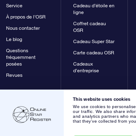
Service
Cadeau d’étoile en
ligne
À propos de l’OSR
Coffret cadeau
Nous contacter
OSR
Le blog
Cadeau Super Star
Questions
Carte cadeau OSR
fréquemment
posées
Cadeaux
d’entreprise
Revues
This website uses cookies
We use cookies to personalise
our traffic. We also share info
and analytics partners who may
that they’ve collected from you
Online Star Register BV
- Laan van de Maagd 83, 7324 BT 