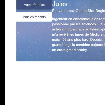
Jules
Auteur/autrice
Écrivain chez Online Star Regis
Articles récents
Ingénieur en électronique de form
passionné par les sciences. J'ai
astronomique grâce au télescop
m'a révélé les lunes de Médicis u
mais 405 ans plus tard. Depuis,
grandir et je la combine aujourd
un autre grand hobby.