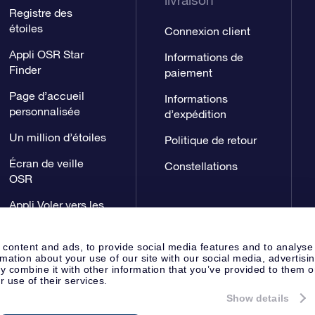
livraison
Registre des
étoiles
Connexion client
Appli OSR Star
Informations de
Finder
paiement
Page d’accueil
Informations
personnalisée
d’expédition
Un million d’étoiles
Politique de retour
Écran de veille
Constellations
OSR
Appli Voler vers les
étoiles
 content and ads, to provide social media features and to analyse
rmation about your use of our site with our social media, advertisi
 combine it with other information that you’ve provided to them o
r use of their services.
Show details
Page de presse
Déclaration de 
Apeldoorn, The Netherlands