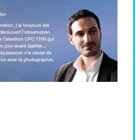
ter
ation, j’ai toujours été
 découvert l'observation
e Celestron CPC 1100 qui
n jour avant Galilée...
 ma passion n'a cessé de
'hui avec la photographie,