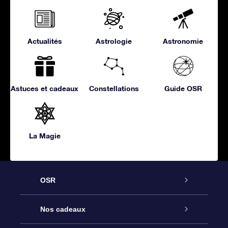
Actualités
Astrologie
Astronomie
Astuces et cadeaux
Constellations
Guide OSR
La Magie
OSR
Service
Nos cadeaux