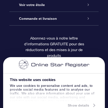
À propos de l’OSR
Cadeau d’étoile en ligne
Voir votre étoile
Nous contacter
Coffret cadeau OSR
Registre des étoiles
Commande et livraison
Le blog
Cadeau Super Star
Appli OSR Star Finder
Connexion client
Abonnez-vous à notre lettre
d'informations GRATUITE pour des
Questions fréquemment posées
Carte cadeau OSR
Page d’accueil personnalisée
Informations de paiement
réductions et des mises à jour de
produits
Revues
Cadeaux d’entreprise
Un million d’étoiles
Informations d’expédition
Écran de veille OSR
Politique de retour
This website uses cookies
We use cookies to personalise content and ads, to
Appli Voler vers les étoiles
Constellations
provide social media features and to analyse our
traffic. We also share information about your use of
our site with our social media, advertising and
analytics partners who may combine it with other
information that you’ve provided to them or that
Show details