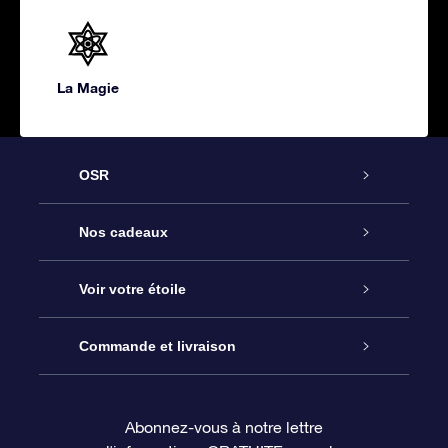
La Magie
OSR
Service
Nos cadeaux
À propos de l’OSR
Cadeau d’étoile en ligne
Voir votre étoile
Nous contacter
Coffret cadeau OSR
Registre des étoiles
Commande et livraison
Le blog
Cadeau Super Star
Appli OSR Star Finder
Connexion client
Abonnez-vous à notre lettre