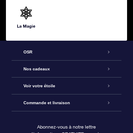
La Magie
OSR
Service
Nos cadeaux
À propos de l’OSR
Cadeau d’étoile en ligne
Voir votre étoile
Nous contacter
Coffret cadeau OSR
Registre des étoiles
Commande et livraison
Le blog
Cadeau Super Star
Appli OSR Star Finder
Connexion client
Abonnez-vous à notre lettre