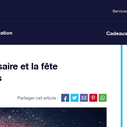
Service
lation
Cadeaux
aire et la fête
s
Partager cet article :