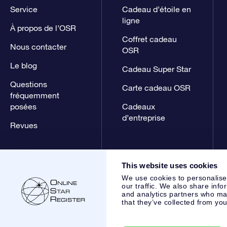
Service
Cadeau d’étoile en
ligne
À propos de l’OSR
Coffret cadeau
Nous contacter
OSR
Le blog
Cadeau Super Star
Questions
Carte cadeau OSR
fréquemment
posées
Cadeaux
d’entreprise
Revues
This website uses cookies
We use cookies to personalise
our traffic. We also share info
and analytics partners who may
that they’ve collected from you
Online Star Register BV
- Laan van de Maagd 83, 7324 BT 