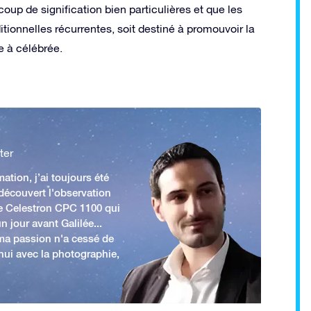
oup de signification bien particulières et que les
itionnelles récurrentes, soit destiné à promouvoir la
e à célébrée.
ter
ation, j’ai toujours été
 découvert l'observation
e Celestron CPC 1100 qui
n jour avant Galilée...
 ma passion n'a cessé de
'hui avec la photographie,