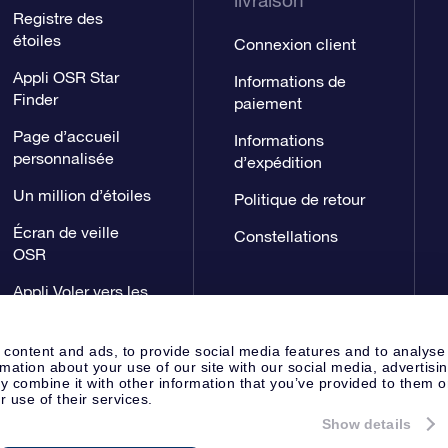
livraison
Registre des
étoiles
Connexion client
Appli OSR Star
Informations de
Finder
paiement
Page d’accueil
Informations
personnalisée
d’expédition
Un million d’étoiles
Politique de retour
Écran de veille
Constellations
OSR
Appli Voler vers les
étoiles
 content and ads, to provide social media features and to analyse
rmation about your use of our site with our social media, advertisi
 combine it with other information that you’ve provided to them o
r use of their services.
Show details
Page de presse
Déclaration de 
Apeldoorn, The Netherlands