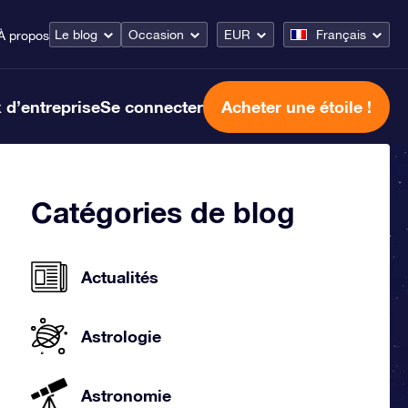
Le blog
Occasion
EUR
Français
À propos
 d’entreprise
Se connecter
Acheter une étoile !
Catégories de blog
Actualités
Astrologie
Astronomie