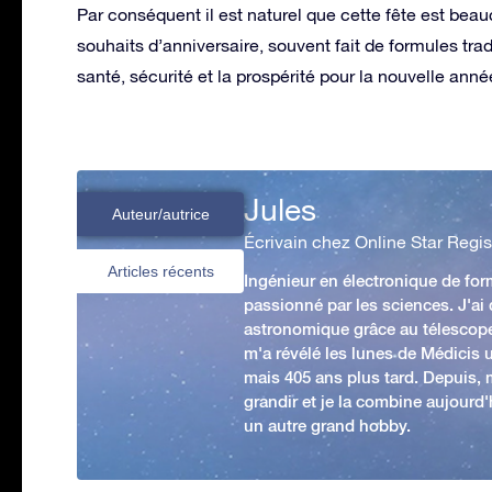
Par conséquent il est naturel que cette fête est beauc
souhaits d’anniversaire, souvent fait de formules trad
santé, sécurité et la prospérité pour la nouvelle anné
Jules
Auteur/autrice
Écrivain chez Online Star Regis
Articles récents
Ingénieur en électronique de form
passionné par les sciences. J'ai
astronomique grâce au télescop
m'a révélé les lunes de Médicis u
mais 405 ans plus tard. Depuis,
grandir et je la combine aujourd
un autre grand hobby.