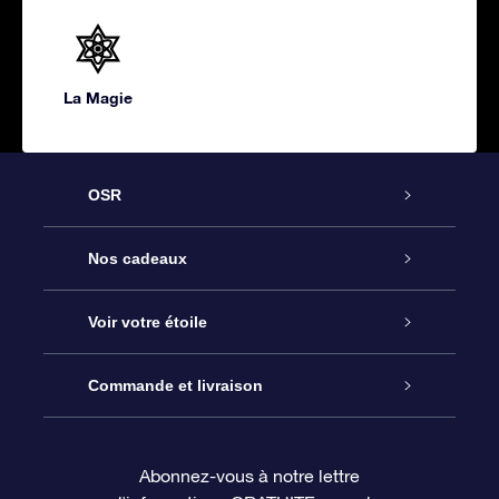
La Magie
OSR
Service
Nos cadeaux
À propos de l’OSR
Cadeau d’étoile en ligne
Voir votre étoile
Nous contacter
Coffret cadeau OSR
Registre des étoiles
Commande et livraison
Le blog
Cadeau Super Star
Appli OSR Star Finder
Connexion client
Abonnez-vous à notre lettre