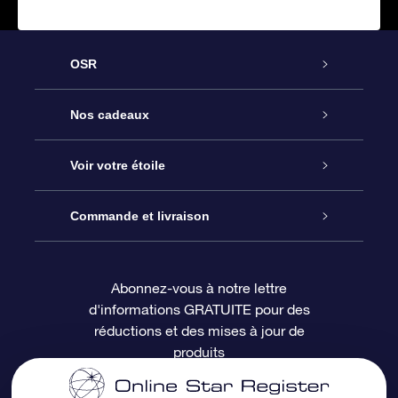
OSR
Service
Nos cadeaux
À propos de l’OSR
Cadeau d’étoile en ligne
Voir votre étoile
Nous contacter
Coffret cadeau OSR
Registre des étoiles
Commande et livraison
Le blog
Cadeau Super Star
Appli OSR Star Finder
Connexion client
Abonnez-vous à notre lettre
d'informations GRATUITE pour des
Questions fréquemment posées
Carte cadeau OSR
Page d’accueil personnalisée
Informations de paiement
réductions et des mises à jour de
produits
Revues
Cadeaux d’entreprise
Un million d’étoiles
Informations d’expédition