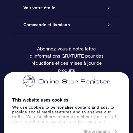
À propos de l’OSR
Cadeau d’étoile en ligne
Voir votre étoile
Nous contacter
Coffret cadeau OSR
Registre des étoiles
Commande et livraison
Le blog
Cadeau Super Star
Appli OSR Star Finder
Connexion client
Abonnez-vous à notre lettre
d'informations GRATUITE pour des
Questions fréquemment posées
Carte cadeau OSR
Page d’accueil personnalisée
Informations de paiement
réductions et des mises à jour de
produits
Revues
Cadeaux d’entreprise
Un million d’étoiles
Informations d’expédition
Écran de veille OSR
Politique de retour
This website uses cookies
We use cookies to personalise content and ads, to
Appli Voler vers les étoiles
Constellations
provide social media features and to analyse our
traffic. We also share information about your use of
our site with our social media, advertising and
analytics partners who may combine it with other
information that you’ve provided to them or that
Show details