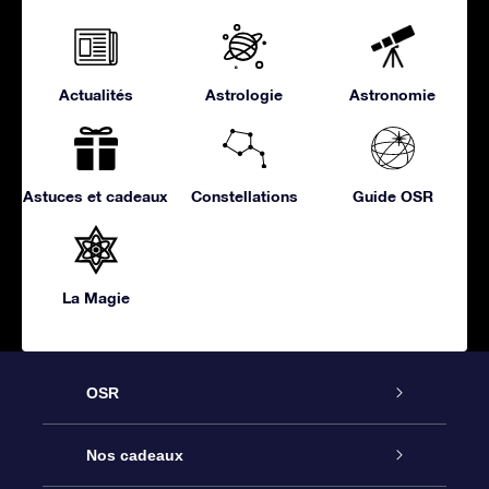
Actualités
Astrologie
Astronomie
Astuces et cadeaux
Constellations
Guide OSR
La Magie
OSR
Service
Nos cadeaux