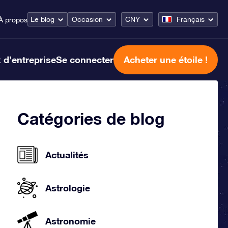
Le blog
Occasion
CNY
Français
À propos
 d’entreprise
Se connecter
Acheter une étoile !
Catégories de blog
Actualités
Astrologie
Astronomie