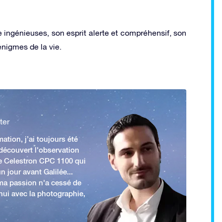
 ingénieuses, son esprit alerte et compréhensif, son
énigmes de la vie.
ter
ation, j’ai toujours été
 découvert l'observation
e Celestron CPC 1100 qui
n jour avant Galilée...
 ma passion n'a cessé de
'hui avec la photographie,