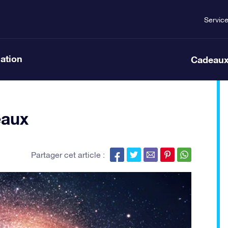
Servic
lation
Cadeaux
eaux
Partager cet article :