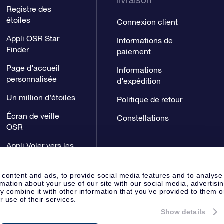
livraison
Registre des
étoiles
Connexion client
Appli OSR Star
Informations de
Finder
paiement
Page d’accueil
Informations
personnalisée
d’expédition
Un million d’étoiles
Politique de retour
Écran de veille
Constellations
OSR
Appli Voler vers les
étoiles
 content and ads, to provide social media features and to analyse
rmation about your use of our site with our social media, advertisi
 combine it with other information that you’ve provided to them o
r use of their services.
Show details
Page de presse
Déclaration de 
Apeldoorn, The Netherlands