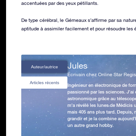
accentuées par des yeux pétillants.
De type cérébral, le Gémeaux s’affirme par sa nature
aptitude à assimiler facilement et pour résoudre les 
Jules
Auteur/autrice
Écrivain chez Online Star Regis
Articles récents
Ingénieur en électronique de form
passionné par les sciences. J'ai
astronomique grâce au télescop
m'a révélé les lunes de Médicis u
mais 405 ans plus tard. Depuis,
grandir et je la combine aujourd
un autre grand hobby.