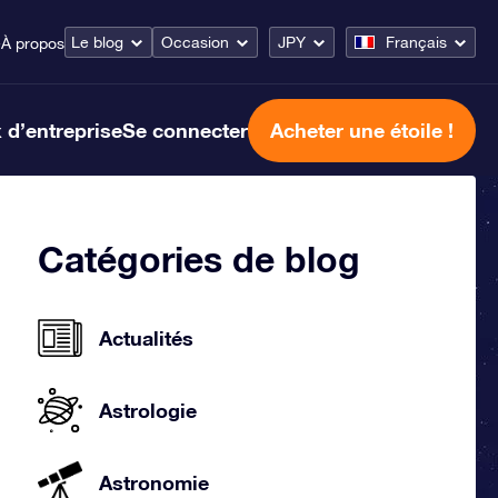
Le blog
Occasion
JPY
Français
e
À propos
 d’entreprise
Se connecter
Acheter une étoile !
Catégories de blog
Actualités
Astrologie
Astronomie