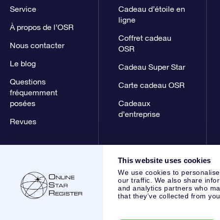
Service
Cadeau d’étoile en
ligne
À propos de l’OSR
Coffret cadeau
Nous contacter
OSR
Le blog
Cadeau Super Star
Questions
Carte cadeau OSR
fréquemment
posées
Cadeaux
d’entreprise
Revues
This website uses cookies
We use cookies to personalise
our traffic. We also share info
and analytics partners who may
that they’ve collected from you
Online Star Register BV
- Laan van de Maagd 83, 7324 BT 