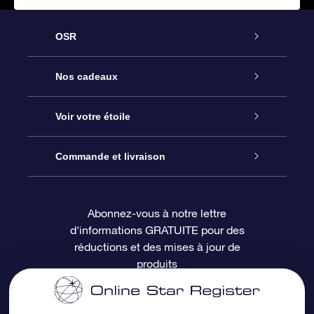
OSR
Service
Nos cadeaux
À propos de l’OSR
Cadeau d’étoile en ligne
Voir votre étoile
Nous contacter
Coffret cadeau OSR
Registre des étoiles
Commande et livraison
Le blog
Cadeau Super Star
Appli OSR Star Finder
Connexion client
Abonnez-vous à notre lettre
d'informations GRATUITE pour des
Questions fréquemment posées
Carte cadeau OSR
Page d’accueil personnalisée
Informations de paiement
réductions et des mises à jour de
produits
Revues
Cadeaux d’entreprise
Un million d’étoiles
Informations d’expédition
Écran de veille OSR
Politique de retour