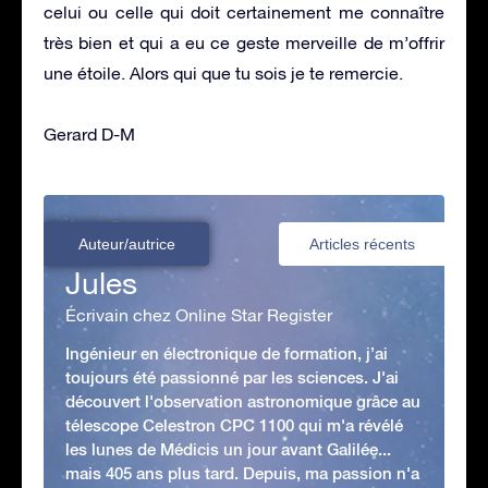
celui ou celle qui doit certainement me connaître
très bien et qui a eu ce geste merveille de m’offrir
une étoile. Alors qui que tu sois je te remercie.
Gerard D-M
Auteur/autrice
Articles récents
Jules
Écrivain chez Online Star Register
Ingénieur en électronique de formation, j’ai
toujours été passionné par les sciences. J'ai
découvert l'observation astronomique grâce au
télescope Celestron CPC 1100 qui m'a révélé
les lunes de Médicis un jour avant Galilée...
mais 405 ans plus tard. Depuis, ma passion n'a