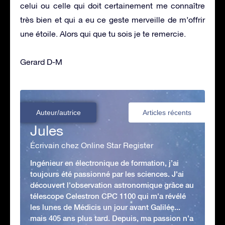
celui ou celle qui doit certainement me connaître
très bien et qui a eu ce geste merveille de m’offrir
une étoile. Alors qui que tu sois je te remercie.
Gerard D-M
Auteur/autrice
Articles récents
Jules
Écrivain chez Online Star Register
Ingénieur en électronique de formation, j’ai
toujours été passionné par les sciences. J'ai
découvert l'observation astronomique grâce au
télescope Celestron CPC 1100 qui m'a révélé
les lunes de Médicis un jour avant Galilée...
mais 405 ans plus tard. Depuis, ma passion n'a