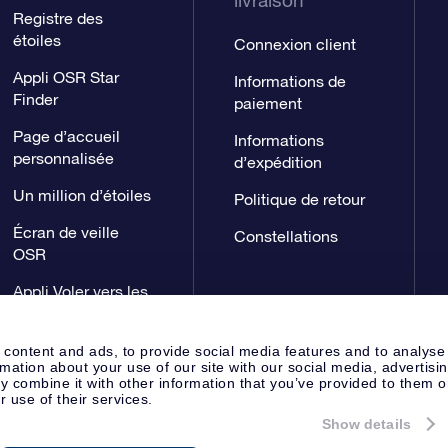
livraison
Registre des
étoiles
Connexion client
Appli OSR Star
Informations de
Finder
paiement
Page d’accueil
Informations
personnalisée
d’expédition
Un million d’étoiles
Politique de retour
Écran de veille
Constellations
OSR
Appli Voler vers les
étoiles
 content and ads, to provide social media features and to analyse
rmation about your use of our site with our social media, advertisi
 combine it with other information that you’ve provided to them o
r use of their services.
Show details
Page de presse
Déclaration de 
Apeldoorn, The Netherlands