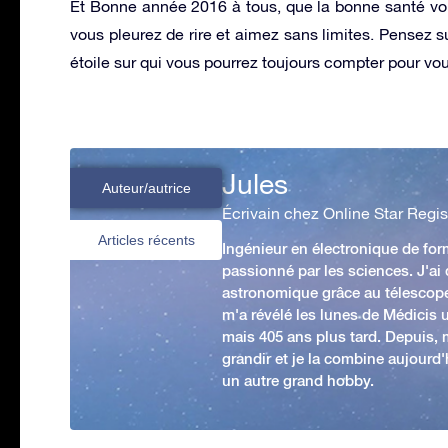
Et Bonne année 2016 à tous, que la bonne santé vo
vous pleurez de rire et aimez sans limites. Pensez
étoile sur qui vous pourrez toujours compter pour vous
Jules
Auteur/autrice
Écrivain chez Online Star Regis
Articles récents
Ingénieur en électronique de form
passionné par les sciences. J'ai
astronomique grâce au télescop
m'a révélé les lunes de Médicis u
mais 405 ans plus tard. Depuis,
grandir et je la combine aujourd
un autre grand hobby.