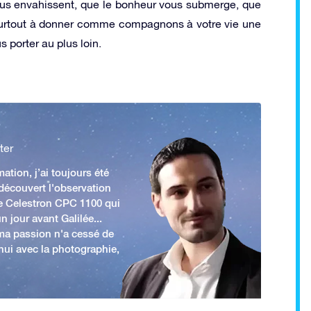
us envahissent, que le bonheur vous submerge, que
 surtout à donner comme compagnons à votre vie une
 porter au plus loin.
ter
ation, j’ai toujours été
 découvert l'observation
e Celestron CPC 1100 qui
n jour avant Galilée...
 ma passion n'a cessé de
'hui avec la photographie,