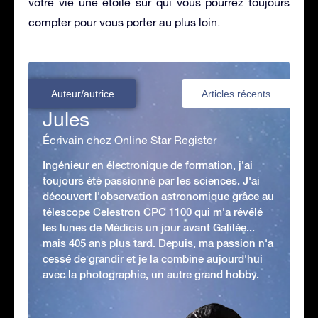
votre vie une étoile sur qui vous pourrez toujours
compter pour vous porter au plus loin.
Auteur/autrice
Articles récents
Jules
Écrivain chez Online Star Register
Ingénieur en électronique de formation, j’ai
toujours été passionné par les sciences. J'ai
découvert l'observation astronomique grâce au
télescope Celestron CPC 1100 qui m'a révélé
les lunes de Médicis un jour avant Galilée...
mais 405 ans plus tard. Depuis, ma passion n'a
cessé de grandir et je la combine aujourd'hui
avec la photographie, un autre grand hobby.