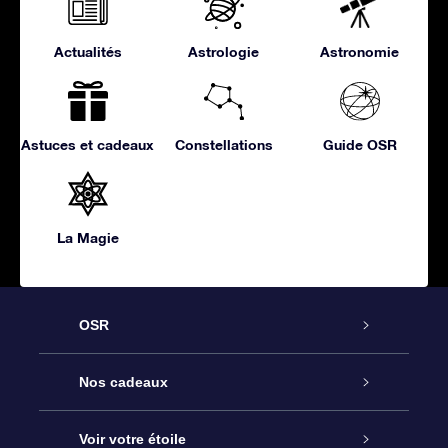
Actualités
Astrologie
Astronomie
Astuces et cadeaux
Constellations
Guide OSR
La Magie
OSR
Service
Nos cadeaux
À propos de l’OSR
Cadeau d’étoile en ligne
Voir votre étoile