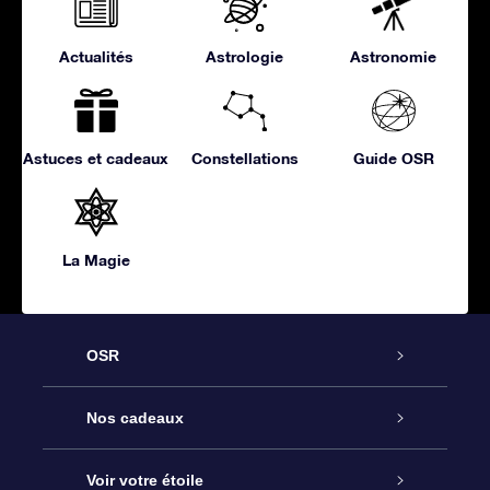
Actualités
Astrologie
Astronomie
Astuces et cadeaux
Constellations
Guide OSR
La Magie
OSR
Service
Nos cadeaux
À propos de l’OSR
Cadeau d’étoile en ligne
Voir votre étoile