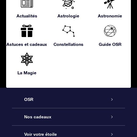
Actualités
Astrologie
Astronomie
Astuces et cadeaux
Constellations
Guide OSR
La Magie
OSR
Service
Nos cadeaux
À propos de l’OSR
Cadeau d’étoile en ligne
Voir votre étoile