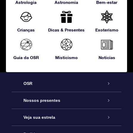
Astrologia
Astronomia
Bem-estar
Crianças
Dicas & Presentes
Exoterismo
Guia da OSR
Misticismo
Notícias
OSR
Serviço
Nossos presentes
Entre em contato conosco
Presente estrelar on-line
Veja sua estrela