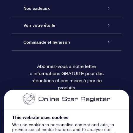
Service
Nos cadeaux
À propos de l’OSR
Cadeau d’étoile en ligne
Voir votre étoile
Nous contacter
Coffret cadeau OSR
Registre des étoiles
Commande et livraison
Le blog
Cadeau Super Star
Appli OSR Star Finder
Connexion client
Abonnez-vous à notre lettre
d'informations GRATUITE pour des
Questions fréquemment posées
Carte cadeau OSR
Page d’accueil personnalisée
Informations de paiement
réductions et des mises à jour de
produits
Revues
Cadeaux d’entreprise
Un million d’étoiles
Informations d’expédition
Écran de veille OSR
Politique de retour
This website uses cookies
We use cookies to personalise content and ads, to
Appli Voler vers les étoiles
Constellations
provide social media features and to analyse our