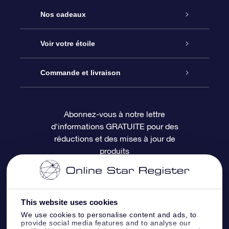
Service
Nos cadeaux
À propos de l’OSR
Cadeau d’étoile en ligne
Voir votre étoile
Nous contacter
Coffret cadeau OSR
Registre des étoiles
Commande et livraison
Le blog
Cadeau Super Star
Appli OSR Star Finder
Connexion client
Abonnez-vous à notre lettre
d'informations GRATUITE pour des
Questions fréquemment posées
Carte cadeau OSR
Page d’accueil personnalisée
Informations de paiement
réductions et des mises à jour de
produits
Revues
Cadeaux d’entreprise
Un million d’étoiles
Informations d’expédition
Écran de veille OSR
Politique de retour
This website uses cookies
We use cookies to personalise content and ads, to
Appli Voler vers les étoiles
Constellations
provide social media features and to analyse our