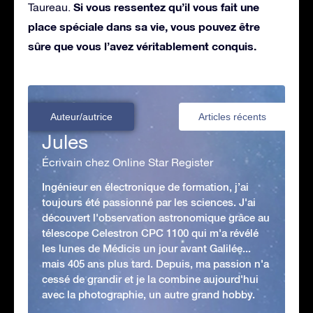
Si vous ressentez qu’il vous fait une
Taureau.
place spéciale dans sa vie, vous pouvez être
sûre que vous l’avez véritablement conquis.
Auteur/autrice
Articles récents
Jules
Écrivain chez Online Star Register
Ingénieur en électronique de formation, j’ai
toujours été passionné par les sciences. J'ai
découvert l'observation astronomique grâce au
télescope Celestron CPC 1100 qui m'a révélé
les lunes de Médicis un jour avant Galilée...
mais 405 ans plus tard. Depuis, ma passion n'a
cessé de grandir et je la combine aujourd'hui
avec la photographie, un autre grand hobby.