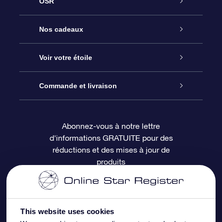
OSR
Service
Nos cadeaux
À propos de l’OSR
Cadeau d’étoile en ligne
Voir votre étoile
Nous contacter
Coffret cadeau OSR
Registre des étoiles
Commande et livraison
Le blog
Cadeau Super Star
Appli OSR Star Finder
Connexion client
Abonnez-vous à notre lettre
d'informations GRATUITE pour des
Questions fréquemment posées
Carte cadeau OSR
Page d’accueil personnalisée
Informations de paiement
réductions et des mises à jour de
produits
Revues
Cadeaux d’entreprise
Un million d’étoiles
Informations d’expédition
Écran de veille OSR
Politique de retour
This website uses cookies