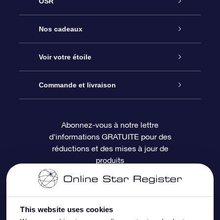
OSR
Service
Nos cadeaux
À propos de l’OSR
Cadeau d’étoile en ligne
Voir votre étoile
Nous contacter
Coffret cadeau OSR
Registre des étoiles
Commande et livraison
Le blog
Cadeau Super Star
Appli OSR Star Finder
Connexion client
Abonnez-vous à notre lettre
d'informations GRATUITE pour des
Questions fréquemment posées
Carte cadeau OSR
Page d’accueil personnalisée
Informations de paiement
réductions et des mises à jour de
produits
Revues
Cadeaux d’entreprise
Un million d’étoiles
Informations d’expédition
Écran de veille OSR
Politique de retour
This website uses cookies