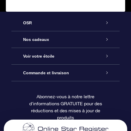
OSR
Service
Nos cadeaux
À propos de l’OSR
Cadeau d’étoile en ligne
Voir votre étoile
Nous contacter
Coffret cadeau OSR
Registre des étoiles
Commande et livraison
Le blog
Cadeau Super Star
Appli OSR Star Finder
Connexion client
Abonnez-vous à notre lettre
d'informations GRATUITE pour des
Questions fréquemment posées
Carte cadeau OSR
Page d’accueil personnalisée
Informations de paiement
réductions et des mises à jour de
produits
Revues
Cadeaux d’entreprise
Un million d’étoiles
Informations d’expédition