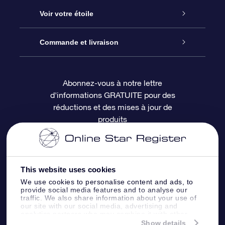
À propos de l’OSR
Cadeau d’étoile en ligne
Voir votre étoile
Nous contacter
Coffret cadeau OSR
Registre des étoiles
Commande et livraison
Le blog
Cadeau Super Star
Appli OSR Star Finder
Connexion client
Abonnez-vous à notre lettre
d'informations GRATUITE pour des
Questions fréquemment posées
Carte cadeau OSR
Page d’accueil personnalisée
Informations de paiement
réductions et des mises à jour de
produits
Revues
Cadeaux d’entreprise
Un million d’étoiles
Informations d’expédition
Écran de veille OSR
Politique de retour
This website uses cookies
We use cookies to personalise content and ads, to
Appli Voler vers les étoiles
Constellations
provide social media features and to analyse our
traffic. We also share information about your use of
our site with our social media, advertising and
analytics partners who may combine it with other
information that you’ve provided to them or that
Show details