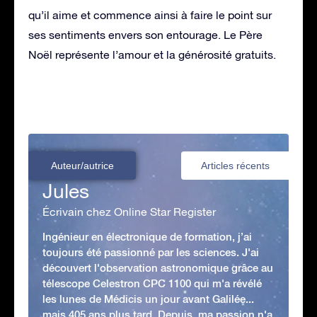
qu’il aime et commence ainsi à faire le point sur
ses sentiments envers son entourage. Le Père
Noël représente l’amour et la générosité gratuits.
Auteur/autrice
Articles récents
Jules
Écrivain chez Online Star Register
Ingénieur en électronique de formation, j’ai
toujours été passionné par les sciences. J'ai
découvert l'observation astronomique grâce au
télescope Celestron CPC 1100 qui m'a révélé
les lunes de Médicis un jour avant Galilée...
mais 405 ans plus tard. Depuis, ma passion n'a