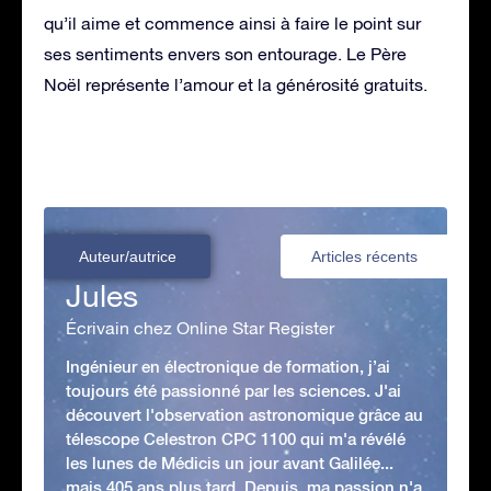
qu’il aime et commence ainsi à faire le point sur
ses sentiments envers son entourage. Le Père
Noël représente l’amour et la générosité gratuits.
Auteur/autrice
Articles récents
Jules
Écrivain chez Online Star Register
Ingénieur en électronique de formation, j’ai
toujours été passionné par les sciences. J'ai
découvert l'observation astronomique grâce au
télescope Celestron CPC 1100 qui m'a révélé
les lunes de Médicis un jour avant Galilée...
mais 405 ans plus tard. Depuis, ma passion n'a