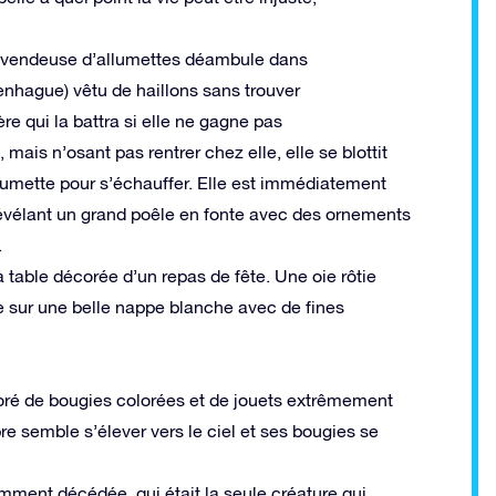
ite vendeuse d’allumettes déambule dans
enhague) vêtu de haillons sans trouver
ère qui la battra si elle ne gagne pas
 mais n’osant pas rentrer chez elle, elle se blottit
lumette pour s’échauffer. Elle est immédiatement
révélant un grand poêle en fonte avec des ornements
.
 table décorée d’un repas de fête. Une oie rôtie
 sur une belle nappe blanche avec de fines
oré de bougies colorées et de jouets extrêmement
re semble s’élever vers le ciel et ses bougies se
mment décédée, qui était la seule créature qui