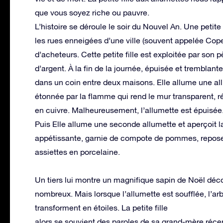
que vous soyez riche ou pauvre.
L’histoire se déroule le soir du Nouvel An. Une pet
les rues enneigées d’une ville (souvent appelée Cop
d’acheteurs. Cette petite fille est exploitée par son p
d’argent. À la fin de la journée, épuisée et tremblante,
dans un coin entre deux maisons. Elle allume une al
étonnée par la flamme qui rend le mur transparent, 
en cuivre. Malheureusement, l’allumette est épuisée
Puis Elle allume une seconde allumette et aperçoit la
appétissante, garnie de compote de pommes, repose
assiettes en porcelaine.
Un tiers lui montre un magnifique sapin de Noël déc
nombreux. Mais lorsque l’allumette est soufflée, l’arb
transforment en étoiles. La petite fille
alors se souvient des paroles de sa grand-mère réce