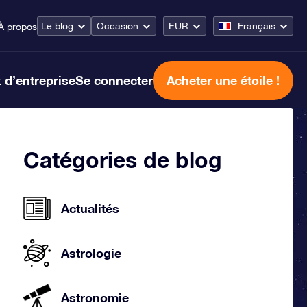
Le blog
Occasion
EUR
Français
À propos
 d’entreprise
Se connecter
Acheter une étoile !
Catégories de blog
Actualités
Astrologie
Astronomie