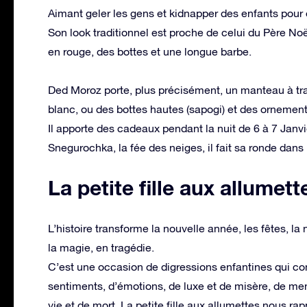
Aimant geler les gens et kidnapper des enfants pour 
Son look traditionnel est proche de celui du Père No
en rouge, des bottes et une longue barbe.
Ded Moroz porte, plus précisément, un manteau à tra
blanc, ou des bottes hautes (sapogi) et des ornement
Il apporte des cadeaux pendant la nuit de 6 à 7 Janv
Snegurochka, la fée des neiges, il fait sa ronde dans 
La petite fille aux allumett
L’histoire transforme la nouvelle année, les fêtes, la n
la magie, en tragédie.
C’est une occasion de digressions enfantines qui co
sentiments, d’émotions, de luxe et de misère, de mens
vie et de mort. La petite fille aux allumettes nous rapp