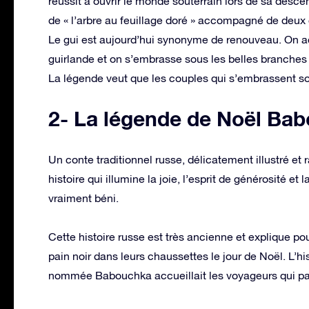
réussit à ouvrir le monde souterrain lors de sa desce
de « l’arbre au feuillage doré » accompagné de deux
Le gui est aujourd’hui synonyme de renouveau. On a
guirlande et on s’embrasse sous les belles branches 
La légende veut que les couples qui s’embrassent sous
2- La légende de Noël Ba
Un conte traditionnel russe, délicatement illustré e
histoire qui illumine la joie, l’esprit de générosité e
vraiment béni.
Cette histoire russe est très ancienne et explique po
pain noir dans leurs chaussettes le jour de Noël. L’h
nommée Babouchka accueillait les voyageurs qui pas