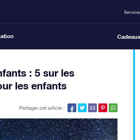
Service
lation
Cadeaux
fants : 5 sur les
ur les enfants
Partager cet article :