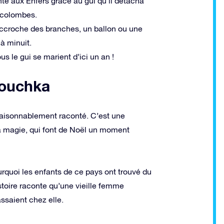
nte aux Enfers grâce au gui qu’il détacha
 colombes.
ccroche des branches, un ballon ou une
à minuit.
 le gui se marient d’ici un an !
bouchka
t raisonnablement raconté. C’est une
t la magie, qui font de Noël un moment
urquoi les enfants de ce pays ont trouvé du
istoire raconte qu’une vieille femme
saient chez elle.