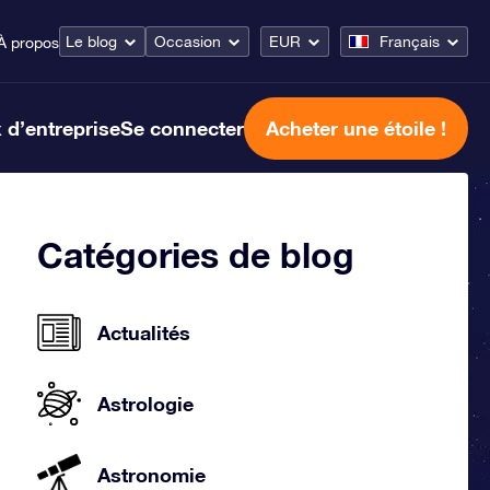
Le blog
Occasion
EUR
Français
À propos
 d’entreprise
Se connecter
Acheter une étoile !
Catégories de blog
Actualités
Astrologie
Astronomie