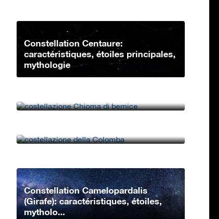
Constellation Centaure:
caractéristiques, étoiles principales,
mythologie
Constellation Chevelure de
Bérénices: caractéristiques, étoiles
princip...
Constellation Columba:
Caractéristiques, étoiles principales,
mythologie�...
Constellation Camelopardalis
(Girafe): caractéristiques, étoiles,
mytholo...