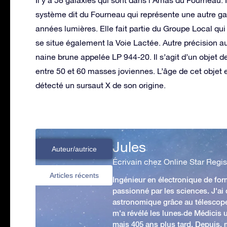
Il y’a 58 galaxies qui sont dans l’Amas du Fourneau. Il
système dit du Fourneau qui représente une autre ga
années lumières. Elle fait partie du Groupe Local qui
se situe également la Voie Lactée. Autre précision au
naine brune appelée LP 944-20. Il s’agit d’un objet
entre 50 et 60 masses joviennes. L’âge de cet objet e
détecté un sursaut X de son origine.
Jules
Auteur/autrice
Écrivain chez Online Star Regis
Articles récents
Ingénieur en électronique de form
passionné par les sciences. J'ai
astronomique grâce au télescop
m'a révélé les lunes de Médicis u
mais 405 ans plus tard. Depuis,