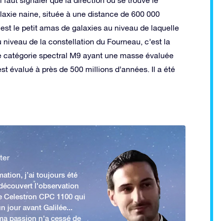
 faut signaler que la direction ou se trouve le
laxie naine, située à une distance de 600 000
 est le petit amas de galaxies au niveau de laquelle
 niveau de la constellation du Fourneau, c’est la
 de catégorie spectral M9 ayant une masse évaluée
st évalué à près de 500 millions d’années. Il a été
ter
ation, j’ai toujours été
 découvert l'observation
e Celestron CPC 1100 qui
n jour avant Galilée...
 ma passion n'a cessé de