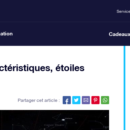
Servic
lation
Cadeaux
ctéristiques, étoiles
Partager cet article :