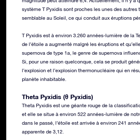
magnitude peut atteindre 6,4. Actuellement, il n’y a
système T Pyxidis sont proches les unes des autres t
semblable au Soleil, ce qui conduit aux éruptions pé
T Pyxidis est à environ 3.260 années-lumière de la T
de l’étoile a augmenté malgré les éruptions et qu’ell
supernova de type 1a, le genre de supernova influen
Si, pour une raison quelconque, cela se produit géné
l’explosion et l’explosion thermonucléaire qui en rés
planète inhabitable.
Theta Pyxidis (θ Pyxidis)
Theta Pyxidis est une géante rouge de la classificati
et elle se situe à environ 522 années-lumière de not
dans le passé, l’étoile est arrivée à environ 241 ann
apparente de 3,12.