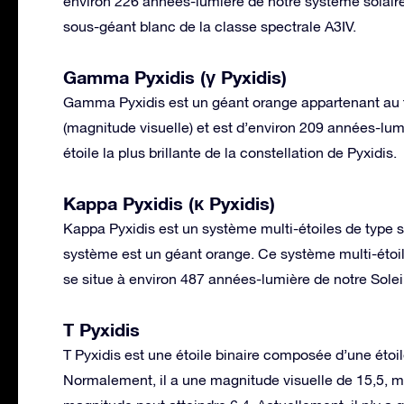
environ 226 années-lumière de notre système solair
sous-géant blanc de la classe spectrale A3IV.
Gamma Pyxidis (γ Pyxidis)
Gamma Pyxidis est un géant orange appartenant au ty
(magnitude visuelle) et est d’environ 209 années-lumi
étoile la plus brillante de la constellation de Pyxidis.
Kappa Pyxidis (κ Pyxidis)
Kappa Pyxidis est un système multi-étoiles de type spe
système est un géant orange. Ce système multi-éto
se situe à environ 487 années-lumière de notre Soleil
T Pyxidis
T Pyxidis est une étoile binaire composée d’une étoile
Normalement, il a une magnitude visuelle de 15,5, mai