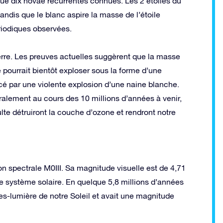
 que dix novae récurrentes connues. Les 2 étoiles du
andis que le blanc aspire la masse de l’étoile
riodiques observées.
erre. Les preuves actuelles suggèrent que la masse
e pourrait bientôt exploser sous la forme d’une
cé par une violente explosion d’une naine blanche.
ralement au cours des 10 millions d’années à venir,
ulte détruiront la couche d’ozone et rendront notre
on spectrale M0III. Sa magnitude visuelle est de 4,71
re système solaire. En quelque 5,8 millions d’années
ées-lumière de notre Soleil et avait une magnitude