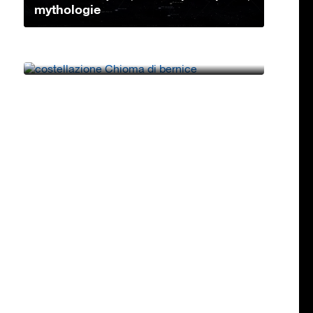
mythologie
Constellation Chevelure de
Bérénices: caractéristiques, étoiles
princip...