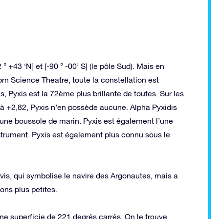
2 ° +43 ‘N] et [-90 ° -00’ S] (le pôle Sud). Mais en
rn Science Theatre, toute la constellation est
, Pyxis est la 72ème plus brillante de toutes. Sur les
6 à +2,82, Pyxis n’en possède aucune. Alpha Pyxidis
que une boussole de marin. Pyxis est également l’une
strument. Pyxis est également plus connu sous le
vis, qui symbolise le navire des Argonautes, mais a
ons plus petites.
une superficie de 221 degrés carrés. On le trouve