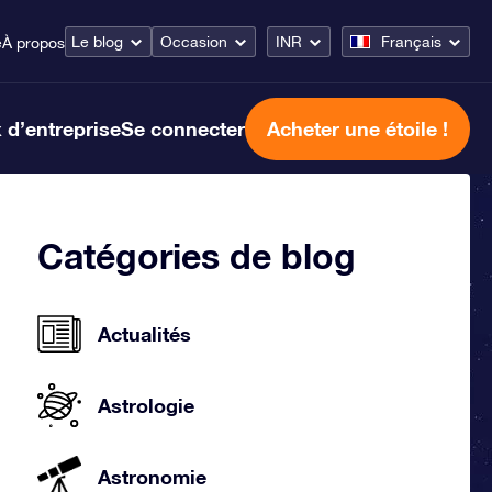
Le blog
Occasion
INR
Français
e
À propos
 d’entreprise
Se connecter
Acheter une étoile !
Catégories de blog
Actualités
Astrologie
Astronomie