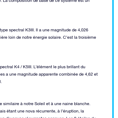
e. La composition de base de ce système est un
pe spectral K3III. Il a une magnitude de 4,026
ère loin de notre énergie solaire. C’est la troisième
ctral K4 / K5III. L’élément le plus brillant du
iles a une magnitude apparente combinée de 4,62 et
.
 similaire à notre Soleil et à une naine blanche.
s étant une nova récurrente, à l’éruption, la