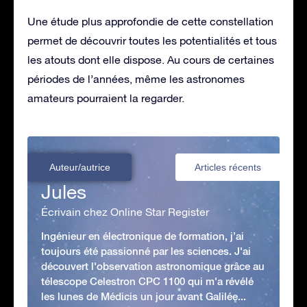
Une étude plus approfondie de cette constellation
permet de découvrir toutes les potentialités et tous
les atouts dont elle dispose. Au cours de certaines
périodes de l’années, même les astronomes
amateurs pourraient la regarder.
Auteur/autrice
Articles récents
Jules
Écrivain chez Online Star Register
Ingénieur en électronique de formation, j’ai
toujours été passionné par les sciences. J'ai
découvert l'observation astronomique grâce au
télescope Celestron CPC 1100 qui m'a révélé
les lunes de Médicis un jour avant Galilée...