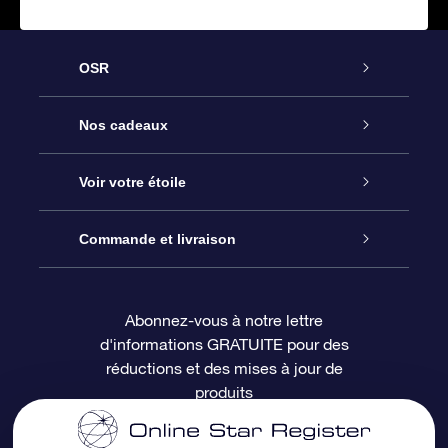
OSR
Service
Nos cadeaux
À propos de l’OSR
Cadeau d’étoile en ligne
Voir votre étoile
Nous contacter
Coffret cadeau OSR
Registre des étoiles
Commande et livraison
Le blog
Cadeau Super Star
Appli OSR Star Finder
Connexion client
Abonnez-vous à notre lettre
d'informations GRATUITE pour des
Questions fréquemment posées
Carte cadeau OSR
Page d’accueil personnalisée
Informations de paiement
réductions et des mises à jour de
produits
Revues
Cadeaux d’entreprise
Un million d’étoiles
Informations d’expédition