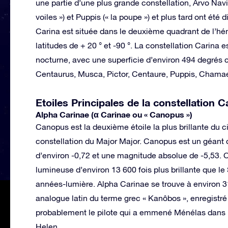
une partie d’une plus grande constellation, Arvo Navis,
voiles ») et Puppis (« la poupe ») et plus tard ont été 
Carina est située dans le deuxième quadrant de l’hé
latitudes de + 20 ° et -90 °. La constellation Carina 
nocturne, avec une superficie d’environ 494 degrés c
Centaurus, Musca, Pictor, Centaure, Puppis, Chamae
Etoiles Principales de la constellation 
Alpha Carinae (α Carinae ou « Canopus »)
Canopus est la deuxième étoile la plus brillante du ci
constellation du Major Major. Canopus est un géant 
d’environ -0,72 et une magnitude absolue de -5,53. C’
lumineuse d’environ 13 600 fois plus brillante que le So
années-lumière. Alpha Carinae se trouve à environ 3
analogue latin du terme grec « Kanôbos », enregistr
probablement le pilote qui a emmené Ménélas dans u
Helen.