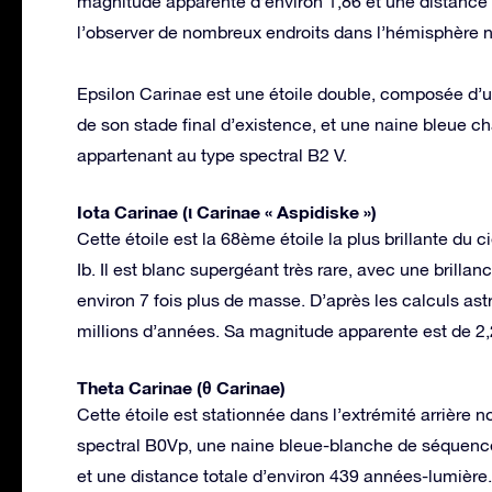
magnitude apparente d’environ 1,86 et une distance 
l’observer de nombreux endroits dans l’hémisphère n
Epsilon Carinae est une étoile double, composée d’un
de son stade final d’existence, et une naine bleue c
appartenant au type spectral B2 V.
Iota Carinae (ι Carinae « Aspidiske »)
Cette étoile est la 68ème étoile la plus brillante du ci
Ib. Il est blanc supergéant très rare, avec une brillanc
environ 7 fois plus de masse. D’après les calculs astr
millions d’années. Sa magnitude apparente est de 2
Theta Carinae (θ Carinae)
Cette étoile est stationnée dans l’extrémité arrière no
spectral B0Vp, une naine bleue-blanche de séquenc
et une distance totale d’environ 439 années-lumière. Ce