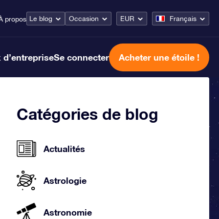
Le blog
Occasion
EUR
Français
À propos
 d’entreprise
Se connecter
Acheter une étoile !
Catégories de blog
Actualités
Astrologie
Astronomie