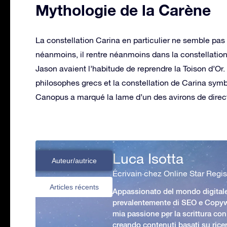
Mythologie de la Carène
La constellation Carina en particulier ne semble pas
néanmoins, il rentre néanmoins dans la constellation 
Jason avaient l’habitude de reprendre la Toison d’Or
philosophes grecs et la constellation de Carina symbol
Canopus a marqué la lame d’un des avirons de direct
Luca Isotta
Auteur/autrice
Écrivain chez Online Star Regis
Articles récents
Appassionato del mondo digital
prevalentemente di SEO e Copywr
mia passione per la scrittura con
creando contenuti basati su rice