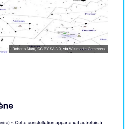
Roberto Mura
,
CC BY-SA 3.0
, via Wikimedia Commons
rène
avire) ». Cette constellation appartenait autrefois à