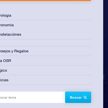
rologia
ronomía
stelaciónes
sejos y Regalos
ía OSR
gico
icias
Buscar