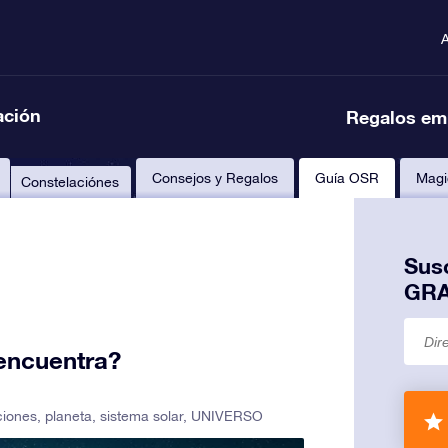
A
ación
Regalos em
Consejos y Regalos
Guía OSR
Magi
Constelaciónes
Susc
GRA
encuentra?
ciones
,
planeta
,
sistema solar
,
UNIVERSO