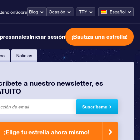
Blog
Ocasión
TRY
Español
tención
Sobre
presariales
Iniciar sesión
¡Bautiza una estrella!
co
Noticias
ríbete a nuestro newsletter, es
TUITO
Suscríbeme
¡Elige tu estrella ahora mismo!