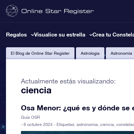
Regalos
Visualice su estrella
Crea tu Constel
El Blog de Online Star Register
Astrologia
Astronomía
Actualmente estás visualizando:
ciencia
Osa Menor: ¿qué es y dónde se 
Guía OSR
- 6 octubre 2024 - Etiquetas:
astronomia
,
ciencia
,
constela