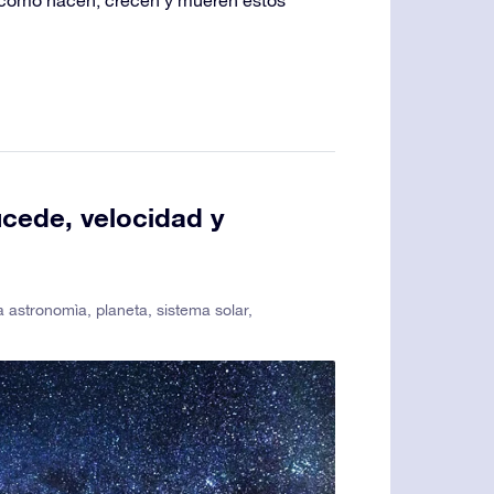
cede, velocidad y
la astronomìa
,
planeta
,
sistema solar
,