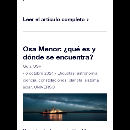
Leer el artículo completo
Osa Menor: ¿qué es y
dónde se encuentra?
Guía OSR
- 6 octubre 2024 - Etiquetas:
astronomia
,
ciencia
,
constelaciones
,
planeta
,
sistema
solar
,
UNIVERSO