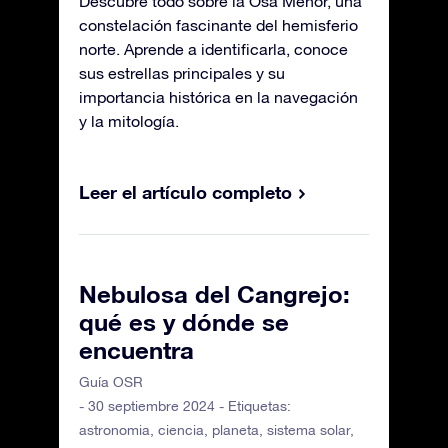
Descubre todo sobre la Osa Menor, una
constelación fascinante del hemisferio
norte. Aprende a identificarla, conoce
sus estrellas principales y su
importancia histórica en la navegación
y la mitología.
Leer el artículo completo
Nebulosa del Cangrejo:
qué es y dónde se
encuentra
Guía OSR
- 30 septiembre 2024 - Etiquetas:
astronomia
,
ciencia
,
planeta
,
sistema solar
,