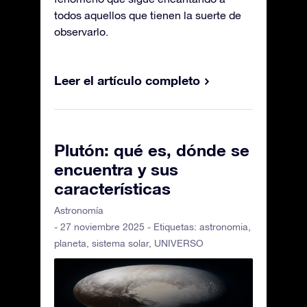
todos aquellos que tienen la suerte de
observarlo.
Leer el artículo completo
Plutón: qué es, dónde se
encuentra y sus
características
Astronomía
- 27 noviembre 2025 - Etiquetas:
astronomia
,
planeta
,
sistema solar
,
UNIVERSO