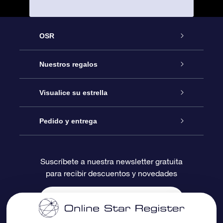
OSR
Atención
Nuestros regalos
Contáctanos
Regalo Estrella Online
Visualice su estrella
Blog
Paquete de Regalo OSR
Registro estelar
Pedido y entrega
Preguntas Más Frecuentes
Regalo Súper Estrella
Aplicación de Búsqueda de Estrella
Acceso clientes
Suscríbete a nuestra newsletter gratuita
para recibir descuentos y novedades
Reseñas
Tarjeta de Regalo OSR
Página de Estrella Personalizada
Información de Pago
Regalos empresariales
Un Millón de Estrellas
Información de Envío