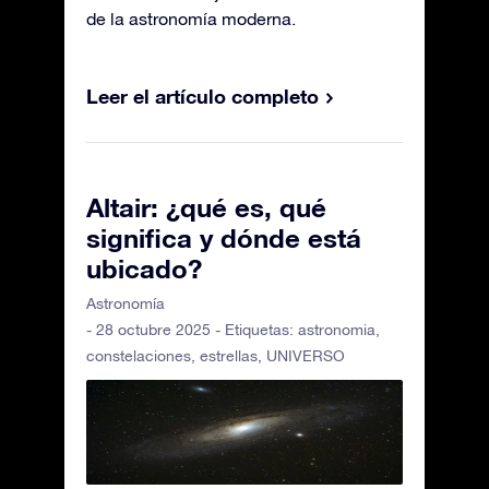
de la astronomía moderna.
Leer el artículo completo
Altair: ¿qué es, qué
significa y dónde está
ubicado?
Astronomía
- 28 octubre 2025 - Etiquetas:
astronomia
,
constelaciones
,
estrellas
,
UNIVERSO