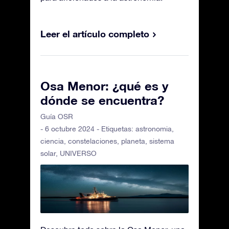
Leer el artículo completo
Osa Menor: ¿qué es y
dónde se encuentra?
Guía OSR
- 6 octubre 2024 - Etiquetas:
astronomia
,
ciencia
,
constelaciones
,
planeta
,
sistema
solar
,
UNIVERSO