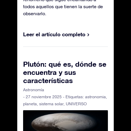
todos aquellos que tienen la suerte de
observarlo.
Leer el artículo completo
Plutón: qué es, dónde se
encuentra y sus
características
Astronomía
- 27 noviembre 2025 - Etiquetas:
astronomia
,
planeta
,
sistema solar
,
UNIVERSO