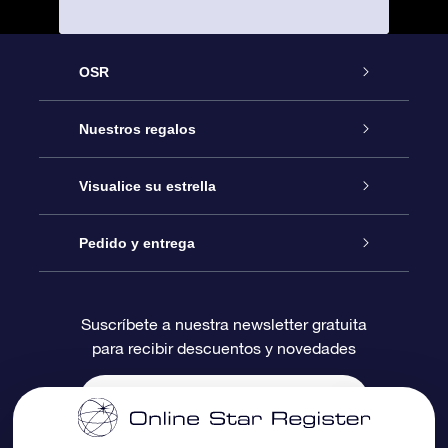
OSR
Atención
Nuestros regalos
Contáctanos
Regalo Estrella Online
Visualice su estrella
Blog
Paquete de Regalo OSR
Registro estelar
Pedido y entrega
Preguntas Más Frecuentes
Regalo Súper Estrella
Aplicación de Búsqueda de Estrella
Acceso clientes
Suscríbete a nuestra newsletter gratuita
para recibir descuentos y novedades
Reseñas
Tarjeta de Regalo OSR
Página de Estrella Personalizada
Información de Pago
Regalos empresariales
Un Millón de Estrellas
Información de Envío