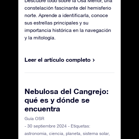
Descubre todo sobre la Osa Menor, una
constelación fascinante del hemisferio
norte. Aprende a identificarla, conoce
sus estrellas principales y su
importancia histórica en la navegación
y la mitología.
Leer el artículo completo
Nebulosa del Cangrejo:
qué es y dónde se
encuentra
Guía OSR
- 30 septiembre 2024 - Etiquetas:
astronomia
,
ciencia
,
planeta
,
sistema solar
,