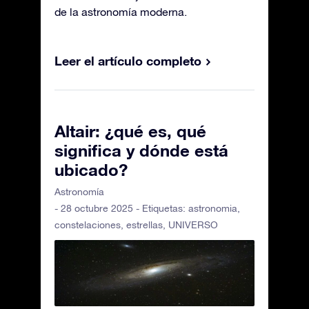
de la astronomía moderna.
Leer el artículo completo
Altair: ¿qué es, qué
significa y dónde está
ubicado?
Astronomía
- 28 octubre 2025 - Etiquetas:
astronomia
,
constelaciones
,
estrellas
,
UNIVERSO