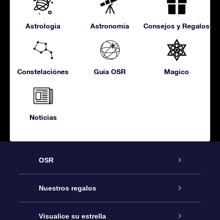
Astrologia
Astronomía
Consejos y Regalos
Constelaciónes
Guía OSR
Magico
Noticias
OSR
Atención
Nuestros regalos
Contáctanos
Regalo Estrella Online
Visualice su estrella