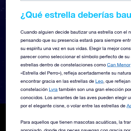
¿Qué estrella deberías ba
Cuando alguien decide bautizar una estrella con el
pensando que su presencia estará para siempre entre
su espíritu una vez en sus vidas. Elegir la mejor con
parecer como seleccionar el símbolo perfecto de su 
estrellas dentro de constelaciones como
Can Menor
«Estrella del Perro»), refleja acertadamente su natu
encontrar gracia en las estrellas de
Leo
, que refleja
constelación
Lyra
también son una gran elección por 
conocidos. Los amantes de las aves pueden elegir un
por el elegante cisne, o volar entre las estrellas de
Aq
Para aquellos que tienen mascotas acuáticas, la tra
apropiado, donde dos peces navegan con gracia por l