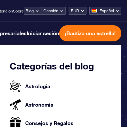
Blog
Ocasión
EUR
Español
tención
Sobre
presariales
Iniciar sesión
¡Bautiza una estrella!
Categorías del blog
Astrologia
Astronomía
Consejos y Regalos