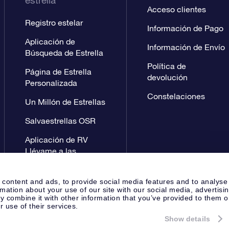
estrella
Acceso clientes
Registro estelar
Información de Pago
Aplicación de
Información de Envío
Búsqueda de Estrella
Política de
Página de Estrella
devolución
Personalizada
Constelaciones
Un Millón de Estrellas
Salvaestrellas OSR
Aplicación de RV
Llévame a las
estrellas
 content and ads, to provide social media features and to analyse
rmation about your use of our site with our social media, advertisi
 combine it with other information that you’ve provided to them o
r use of their services.
Show details
Página de prensa
Política de P
Apeldoorn, The Netherlands