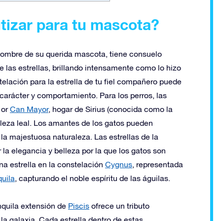
utizar para tu mascota?
 nombre de su querida mascota, tiene consuelo
 las estrellas, brillando intensamente como lo hizo
stelación para la estrella de tu fiel compañero puede
carácter y comportamiento. Para los perros, las
or
Can Mayor
, hogar de Sirius (conocida como la
raleza leal. Los amantes de los gatos pueden
n la majestuosa naturaleza. Las estrellas de la
la elegancia y belleza por la que los gatos son
a estrella en la constelación
Cygnus
, representada
uila
, capturando el noble espíritu de las águilas.
nquila extensión de
Piscis
ofrece un tributo
a galaxia. Cada estrella dentro de estas