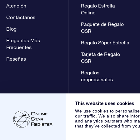
Atención
Regalo Estrella
Online
Contáctanos
Paquete de Regalo
Blog
OSR
Preguntas Más
Regalo Súper Estrella
Frecuentes
Tarjeta de Regalo
Reseñas
OSR
Regalos
empresariales
This website uses cookies
We use cookies to personalise
our traffic. We also share info
and analytics partners who may
that they’ve collected from you
Online Star Register BV
- Laan van de Maagd 83, 7324 BT 