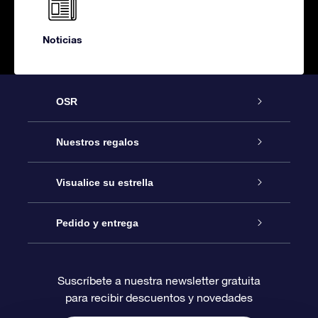
Noticias
OSR
Atención
Nuestros regalos
Contáctanos
Regalo Estrella Online
Visualice su estrella
Blog
Paquete de Regalo OSR
Registro estelar
Pedido y entrega
Preguntas Más Frecuentes
Regalo Súper Estrella
Aplicación de Búsqueda de Estrella
Acceso clientes
Suscríbete a nuestra newsletter gratuita
para recibir descuentos y novedades
Reseñas
Tarjeta de Regalo OSR
Página de Estrella Personalizada
Información de Pago