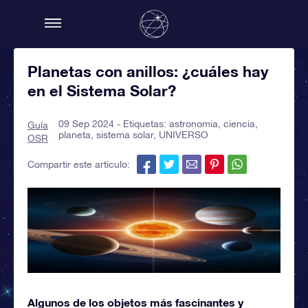
Planetas con anillos: ¿cuáles hay
en el Sistema Solar?
09 Sep 2024 - Etiquetas:
astronomia
,
ciencia
,
Guía
planeta
,
sistema solar
,
UNIVERSO
OSR
Compartir este artículo:
Algunos de los objetos más fascinantes y