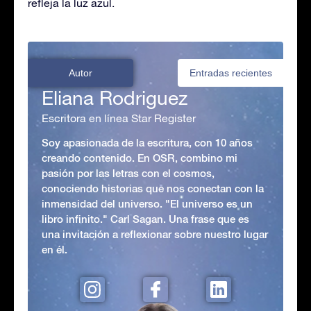
refleja la luz azul.
Autor
Entradas recientes
Eliana Rodriguez
Escritora en línea Star Register
Soy apasionada de la escritura, con 10 años
creando contenido. En OSR, combino mi
pasión por las letras con el cosmos,
conociendo historias que nos conectan con la
inmensidad del universo. "El universo es un
libro infinito." Carl Sagan. Una frase que es
una invitación a reflexionar sobre nuestro lugar
en él.